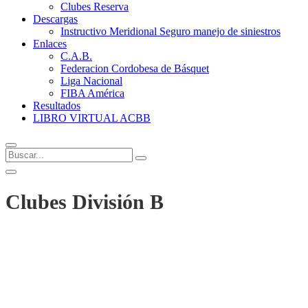
Clubes Reserva
Descargas
Instructivo Meridional Seguro manejo de siniestros
Enlaces
C.A.B.
Federacion Cordobesa de Básquet
Liga Nacional
FIBA América
Resultados
LIBRO VIRTUAL ACBB
Buscar...
Clubes División B